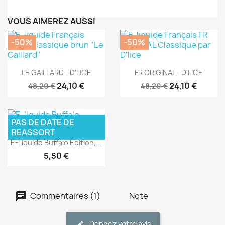
VOUS AIMEREZ AUSSI
-50%
-50%
Aperçu rapide
Aperçu rapide


LE GAILLARD - D'LICE
FR ORIGINAL - D'LICE
24,10 €
24,10 €
48,20 €
48,20 €
PAS DE DATE DE
REASSORT
Aperçu rapide

E-Liquide Buffalo Edition,...
5,50 €
Commentaires (1)
Note
Donnez votre avis