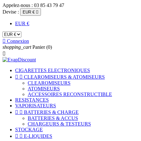
Appelez-nous :
03 85 43 79 47
Devise :
EUR €

EUR €

Connexion
shopping_cart
Panier
(0)

CIGARETTES ELECTRONIQUES


CLEAROMISEURS & ATOMISEURS
CLEAROMISEURS
ATOMISEURS
ACCESSOIRES RECONSTRUCTIBLE
RESISTANCES
VAPORISATEURS


BATTERIES & CHARGE
BATTERIES & ACCUS
CHARGEURS & TESTEURS
STOCKAGE


E-LIQUIDES