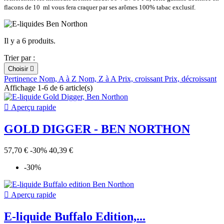
flacons de 10 ml vous fera craquer par ses arômes 100% tabac exclusif.
Il y a 6 produits.
Trier par :
Choisir

Pertinence
Nom, A à Z
Nom, Z à A
Prix, croissant
Prix, décroissant
Affichage 1-6 de 6 article(s)

Aperçu rapide
GOLD DIGGER - BEN NORTHON
57,70 €
-30%
40,39 €
-30%

Aperçu rapide
E-liquide Buffalo Edition,...