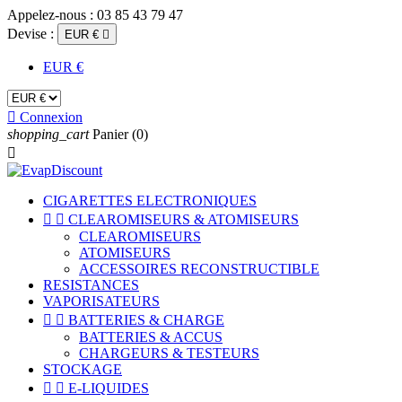
Appelez-nous :
03 85 43 79 47
Devise :
EUR €

EUR €

Connexion
shopping_cart
Panier
(0)

CIGARETTES ELECTRONIQUES


CLEAROMISEURS & ATOMISEURS
CLEAROMISEURS
ATOMISEURS
ACCESSOIRES RECONSTRUCTIBLE
RESISTANCES
VAPORISATEURS


BATTERIES & CHARGE
BATTERIES & ACCUS
CHARGEURS & TESTEURS
STOCKAGE


E-LIQUIDES