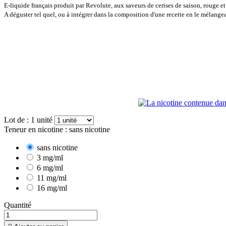
E-liquide français produit par Revolute, aux saveurs de cerises de saison, rouge et
A déguster tel quel, ou à intégrer dans la composition d'une recette en le mélang
Lot de : 1 unité
Teneur en nicotine : sans nicotine
sans nicotine
3 mg/ml
6 mg/ml
11 mg/ml
16 mg/ml
Quantité