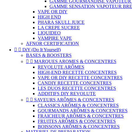
GAMME GOURMANDISE VAPOTEUR
GAMME SENSATION VAPOTEUR BR
VAPE OR DIY
HIGH END
PHARA SKULL JUICE
LA CREPE SUCREE
LIQUIDEO
VAMPIRE VAPE
AFNOR CERTIFICATION


DiY (Do It Yourself)
BASES & BOOSTERS


MARQUES AROMES & CONCENTRES
REVOLUTE ARÔMES
HIGH-END RECETTE CONCENTRES
VAPE OR DIY RECETTE CONCENTRES
CANDIY RECETTE CONCENTRES
LES DUOS RECETTE CONCENTRES
ADDITIFS DIY REVOLUTE


SAVEURS ARÔMES & CONCENTRES
CLASSICS ARÔMES & CONCENTRES
GOURMANDS ARÔMES & CONCENTRES
FRAICHEUR ARÔMES & CONCENTRES
FRUITES ARÔMES & CONCENTRES
BOISSONS ARÔMES & CONCENTRES
MATERIEL DE PREPARATION