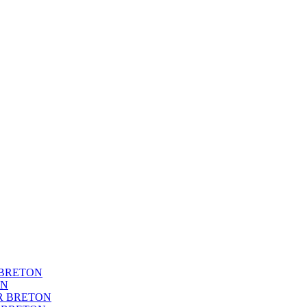
BRETON
ON
R BRETON