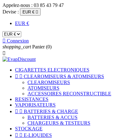
Appelez-nous :
03 85 43 79 47
Devise :
EUR €

EUR €

Connexion
shopping_cart
Panier
(0)

CIGARETTES ELECTRONIQUES


CLEAROMISEURS & ATOMISEURS
CLEAROMISEURS
ATOMISEURS
ACCESSOIRES RECONSTRUCTIBLE
RESISTANCES
VAPORISATEURS


BATTERIES & CHARGE
BATTERIES & ACCUS
CHARGEURS & TESTEURS
STOCKAGE


E-LIQUIDES