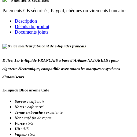
Paiements sécurisés
Paiements CB sécurisés, Paypal, chèques ou virements bancaire
Description
Détails du produit
Documents joints
D'lice, 1er E-liquide FRANCAIS à base d'Arômes NATURELS : pour
cigarette électronique, compatible avec toutes les marques et systèmes
d’atomiseurs.
E-liquide Dlice arôme Café
Saveur :
café noir
Notes :
café serré
Tenue en bouche :
excellente
Nez :
café fin de repas
Force :
5/5
Hit :
5/5
Vapeur :
5/5