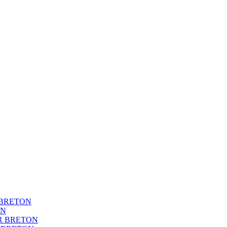
BRETON
ON
R BRETON