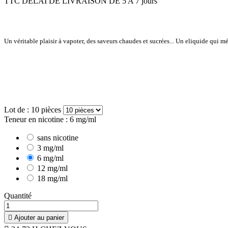
TTC
DELAI DE LIVRAISON DE 5 A 7 jours
Un véritable plaisir à vapoter, des saveurs chaudes et sucrées... Un eliquide qui mé
Lot de : 10 pièces
Teneur en nicotine : 6 mg/ml
sans nicotine
3 mg/ml
6 mg/ml
12 mg/ml
18 mg/ml
Quantité

Ajouter au panier