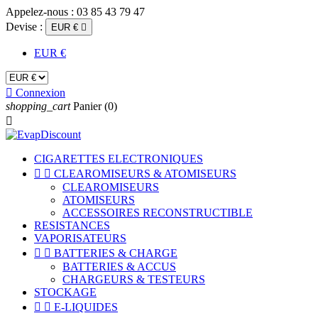
Appelez-nous :
03 85 43 79 47
Devise :
EUR €

EUR €

Connexion
shopping_cart
Panier
(0)

CIGARETTES ELECTRONIQUES


CLEAROMISEURS & ATOMISEURS
CLEAROMISEURS
ATOMISEURS
ACCESSOIRES RECONSTRUCTIBLE
RESISTANCES
VAPORISATEURS


BATTERIES & CHARGE
BATTERIES & ACCUS
CHARGEURS & TESTEURS
STOCKAGE


E-LIQUIDES