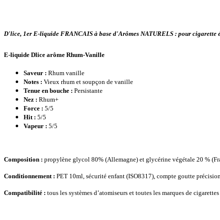
D'lice, 1er E-liquide FRANCAIS à base d'Arômes NATURELS : pour cigarette éle
E-liquide Dlice arôme Rhum-Vanille
Saveur :
Rhum vanille
Notes :
Vieux rhum et soupçon de vanille
Tenue en bouche :
Persistante
Nez :
Rhum+
Force :
5/5
Hit :
5/5
Vapeur :
5/5
Composition :
propylène glycol 80% (Allemagne) et glycérine végétale 20 % (Fran
Conditionnement :
PET 10ml, sécurité enfant (ISO8317), compte goutte précision
Compatibilité :
tous les systèmes d’atomiseurs et toutes les marques de cigarettes