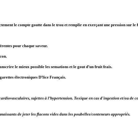
ctement le compte goutte dans le trou et remplir en exerçant une pression sur le 
férentes pour chaque saveur.
acon.
scrire le mieux possible les sensations et le gout d’un fruit frais.
arettes électroniques D’lice Français.
rdiovasculaires, sujettes à l’hypertension. Toxique en cas d'ingestion et/ou de con
naissants de jeter les flacons vides dans les poubelles/conteneurs appropriés.