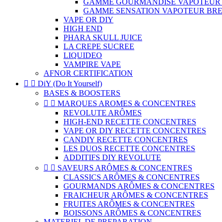
GAMME GOURMANDISE VAPOTEUR
GAMME SENSATION VAPOTEUR BR
VAPE OR DIY
HIGH END
PHARA SKULL JUICE
LA CREPE SUCREE
LIQUIDEO
VAMPIRE VAPE
AFNOR CERTIFICATION


DiY (Do It Yourself)
BASES & BOOSTERS


MARQUES AROMES & CONCENTRES
REVOLUTE ARÔMES
HIGH-END RECETTE CONCENTRES
VAPE OR DIY RECETTE CONCENTRES
CANDIY RECETTE CONCENTRES
LES DUOS RECETTE CONCENTRES
ADDITIFS DIY REVOLUTE


SAVEURS ARÔMES & CONCENTRES
CLASSICS ARÔMES & CONCENTRES
GOURMANDS ARÔMES & CONCENTRES
FRAICHEUR ARÔMES & CONCENTRES
FRUITES ARÔMES & CONCENTRES
BOISSONS ARÔMES & CONCENTRES
MATERIEL DE PREPARATION