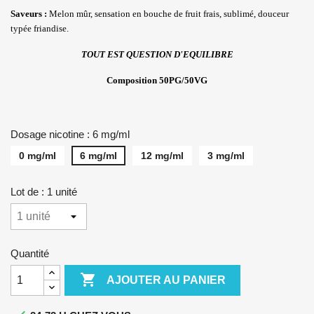
Save
urs :
Melon mûr, sensation en bouche de fruit frais, sublimé, douceur
typée friandise.
TOUT EST QUESTION D'EQUILIBRE
Composition 50PG/50VG
Dosage nicotine : 6 mg/ml
0 mg/ml
6 mg/ml
12 mg/ml
3 mg/ml
Lot de : 1 unité
Quantité

AJOUTER AU PANIER