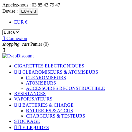
Appelez-nous :
03 85 43 79 47
Devise :
EUR €

EUR €

Connexion
shopping_cart
Panier
(0)

CIGARETTES ELECTRONIQUES


CLEAROMISEURS & ATOMISEURS
CLEAROMISEURS
ATOMISEURS
ACCESSOIRES RECONSTRUCTIBLE
RESISTANCES
VAPORISATEURS


BATTERIES & CHARGE
BATTERIES & ACCUS
CHARGEURS & TESTEURS
STOCKAGE


E-LIQUIDES