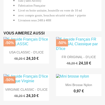
Eau ( sans Alcool)
Fabrication Française
Livré en boite unitaire, bouteille en verre de 10 ml
avec compte goute, bouchon sécurité enfant + pipette
Livraison sous 24H à 48H
VOUS AIMEREZ AUSSI
-50%
-50%

Aperçu rapide
USA CLASSIC - D'LICE

Aperçu rapide
FR ORIGINAL - D'LICE
24,10 €
48,20 €
24,10 €
48,20 €
-50%

Aperçu rapide
Mini Brosse Nylon

Aperçu rapide
VIRGINIE CLASSIC - D'LICE
0,97 €
24,10 €
48,20 €