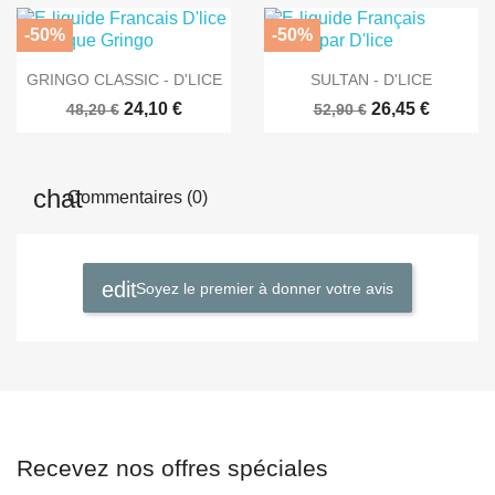
-50%
-50%


Aperçu rapide
Aperçu rapide
GRINGO CLASSIC - D'LICE
SULTAN - D'LICE
24,10 €
26,45 €
48,20 €
52,90 €
Commentaires (0)
Soyez le premier à donner votre avis
Recevez nos offres spéciales