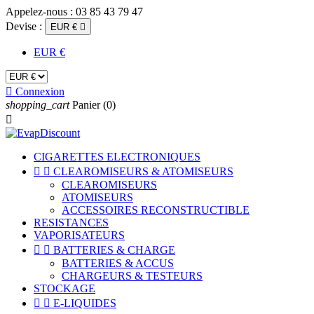
Appelez-nous :
03 85 43 79 47
Devise :
EUR €

EUR €

Connexion
shopping_cart
Panier
(0)

CIGARETTES ELECTRONIQUES


CLEAROMISEURS & ATOMISEURS
CLEAROMISEURS
ATOMISEURS
ACCESSOIRES RECONSTRUCTIBLE
RESISTANCES
VAPORISATEURS


BATTERIES & CHARGE
BATTERIES & ACCUS
CHARGEURS & TESTEURS
STOCKAGE


E-LIQUIDES