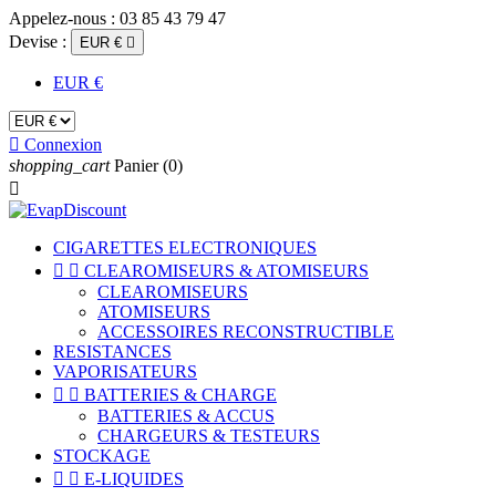
Appelez-nous :
03 85 43 79 47
Devise :
EUR €

EUR €

Connexion
shopping_cart
Panier
(0)

CIGARETTES ELECTRONIQUES


CLEAROMISEURS & ATOMISEURS
CLEAROMISEURS
ATOMISEURS
ACCESSOIRES RECONSTRUCTIBLE
RESISTANCES
VAPORISATEURS


BATTERIES & CHARGE
BATTERIES & ACCUS
CHARGEURS & TESTEURS
STOCKAGE


E-LIQUIDES