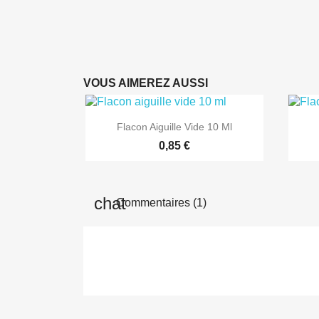
VOUS AIMEREZ AUSSI

Aperçu rapide
Flacon Aiguille Vide 10 Ml
0,85 €
Commentaires (1)