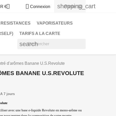
shopping_cart


Panier
(0)
R €
Connexion
RESISTANCES
VAPORISATEURS
RSELF)
TARIFS A LA CARTE
search
tré d'arômes Banane U.S.Revolute
ÔMES BANANE U.S.REVOLUTE
A 7 jours
olute
tiliser avec une base e-liquide Revolute en mono-arôme ou
es pour rentrer dans la composition de votre recette.