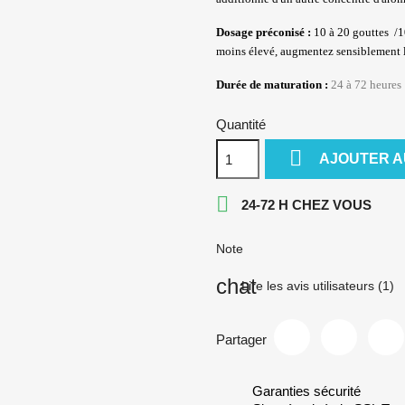
Dosage préconisé :
10 à 20 gouttes
/
1
moins élevé, augmentez sensiblement l
Durée de maturation
:
24 à 72 heures
Quantité

AJOUTER A

24-72 H CHEZ VOUS
Note
Lire les avis utilisateurs (1)
Partager
Garanties sécurité