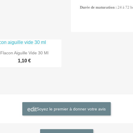
Durée de maturation :
24 à 72 h

Aperçu rapide
Flacon Aiguille Vide 30 Ml
1,10 €
Soyez le premier à donner votre avis