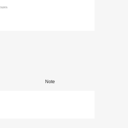
eures
Note