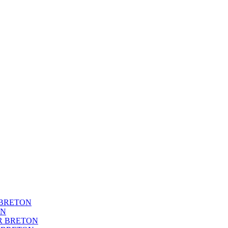
BRETON
ON
R BRETON