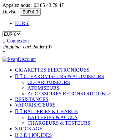
Appelez-nous :
03 85 43 79 47
Devise :
EUR €

EUR €

Connexion
shopping_cart
Panier
(0)

CIGARETTES ELECTRONIQUES


CLEAROMISEURS & ATOMISEURS
CLEAROMISEURS
ATOMISEURS
ACCESSOIRES RECONSTRUCTIBLE
RESISTANCES
VAPORISATEURS


BATTERIES & CHARGE
BATTERIES & ACCUS
CHARGEURS & TESTEURS
STOCKAGE


E-LIQUIDES