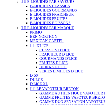


E-LIQUIDES PAR SAVEURS
E-LIQUIDES CLASSICS
E-LIQUIDES GOURMANDS
E-LIQUIDES FRAICHEUR
E-LIQUIDES FRUITES
E-LIQUIDES BOISSONS


E-LIQUIDES PAR MARQUE
PRIMO
BEN NORTHON
MEXICAN CARTEL


D'LICE
CLASSICS D'LICE
FRAICHEUR D'LICE
GOURMANDS D'LICE
FRUITES D'LICE
DRINKS D'LICE
SERIES LIMITEES D'LICE
D-50
DULCE
D'LICE XL


LE VAPOTEUR BRETON
GAMME AUTHENTIQUE VAPOTEUR 
GAMME FRUITES VAPOTEUR BRET
GAMME DUO SENSATION VAPOTEU