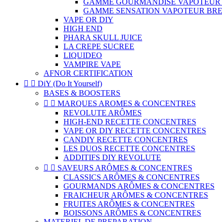
GAMME GOURMANDISE VAPOTEUR
GAMME SENSATION VAPOTEUR BR
VAPE OR DIY
HIGH END
PHARA SKULL JUICE
LA CREPE SUCREE
LIQUIDEO
VAMPIRE VAPE
AFNOR CERTIFICATION


DiY (Do It Yourself)
BASES & BOOSTERS


MARQUES AROMES & CONCENTRES
REVOLUTE ARÔMES
HIGH-END RECETTE CONCENTRES
VAPE OR DIY RECETTE CONCENTRES
CANDIY RECETTE CONCENTRES
LES DUOS RECETTE CONCENTRES
ADDITIFS DIY REVOLUTE


SAVEURS ARÔMES & CONCENTRES
CLASSICS ARÔMES & CONCENTRES
GOURMANDS ARÔMES & CONCENTRES
FRAICHEUR ARÔMES & CONCENTRES
FRUITES ARÔMES & CONCENTRES
BOISSONS ARÔMES & CONCENTRES
MATERIEL DE PREPARATION