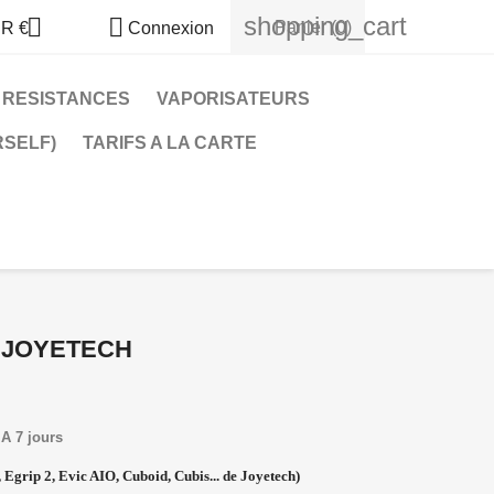
shopping_cart


Panier
(0)
R €
Connexion
RESISTANCES
VAPORISATEURS
RSELF)
TARIFS A LA CARTE
I JOYETECH
A 7 jours
 Egrip 2, Evic AIO, Cuboid, Cubis... de Joyetech)