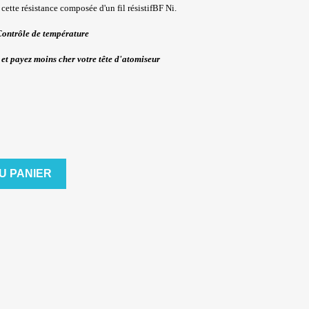
cette résistance c
omposée d'un fil résistif
BF Ni.
ontrôle de température
 et payez moins cher votre tête d'atomiseur
U PANIER