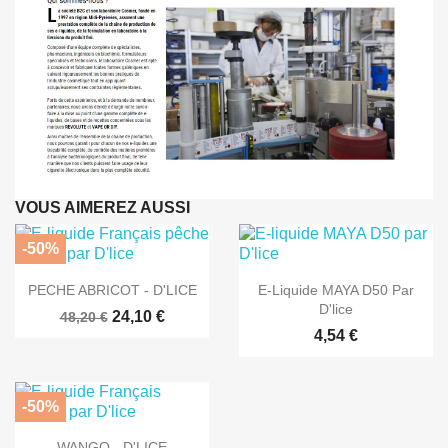
VOUS AIMEREZ AUSSI
-50%


Aperçu rapide
Aperçu rapide
PECHE ABRICOT - D'LICE
E-Liquide MAYA D50 Par
D'lice
24,10 €
48,20 €
4,54 €
-50%

Aperçu rapide
WANGO - D'LICE