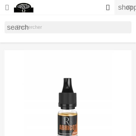
shopp


(0)
search