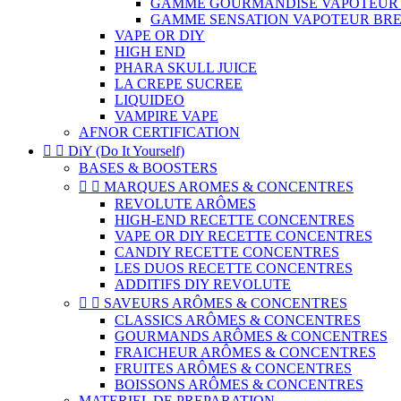
GAMME GOURMANDISE VAPOTEUR
GAMME SENSATION VAPOTEUR BR
VAPE OR DIY
HIGH END
PHARA SKULL JUICE
LA CREPE SUCREE
LIQUIDEO
VAMPIRE VAPE
AFNOR CERTIFICATION


DiY (Do It Yourself)
BASES & BOOSTERS


MARQUES AROMES & CONCENTRES
REVOLUTE ARÔMES
HIGH-END RECETTE CONCENTRES
VAPE OR DIY RECETTE CONCENTRES
CANDIY RECETTE CONCENTRES
LES DUOS RECETTE CONCENTRES
ADDITIFS DIY REVOLUTE


SAVEURS ARÔMES & CONCENTRES
CLASSICS ARÔMES & CONCENTRES
GOURMANDS ARÔMES & CONCENTRES
FRAICHEUR ARÔMES & CONCENTRES
FRUITES ARÔMES & CONCENTRES
BOISSONS ARÔMES & CONCENTRES
MATERIEL DE PREPARATION