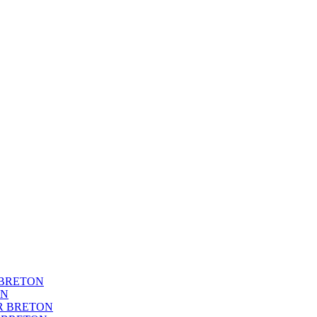
BRETON
ON
R BRETON