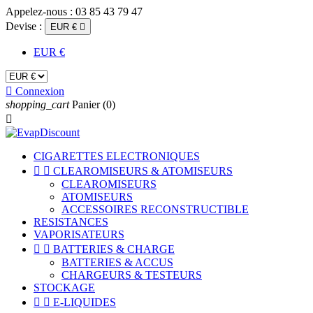
Appelez-nous :
03 85 43 79 47
Devise :
EUR €

EUR €

Connexion
shopping_cart
Panier
(0)

CIGARETTES ELECTRONIQUES


CLEAROMISEURS & ATOMISEURS
CLEAROMISEURS
ATOMISEURS
ACCESSOIRES RECONSTRUCTIBLE
RESISTANCES
VAPORISATEURS


BATTERIES & CHARGE
BATTERIES & ACCUS
CHARGEURS & TESTEURS
STOCKAGE


E-LIQUIDES