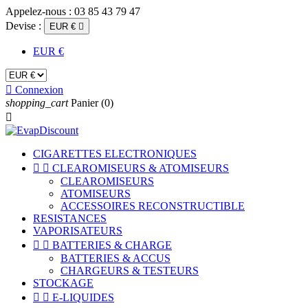
Appelez-nous :
03 85 43 79 47
Devise :
EUR €

EUR €

Connexion
shopping_cart
Panier
(0)

CIGARETTES ELECTRONIQUES


CLEAROMISEURS & ATOMISEURS
CLEAROMISEURS
ATOMISEURS
ACCESSOIRES RECONSTRUCTIBLE
RESISTANCES
VAPORISATEURS


BATTERIES & CHARGE
BATTERIES & ACCUS
CHARGEURS & TESTEURS
STOCKAGE


E-LIQUIDES