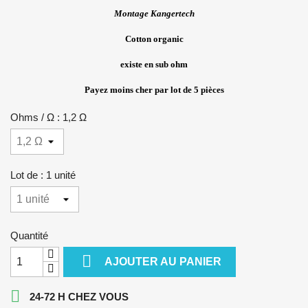
Montage Kangertech
Cotton organic
existe en sub ohm
Payez moins cher par lot de 5 pièces
Ohms / Ω : 1,2 Ω
Lot de : 1 unité
Quantité

AJOUTER AU PANIER

24-72 H CHEZ VOUS