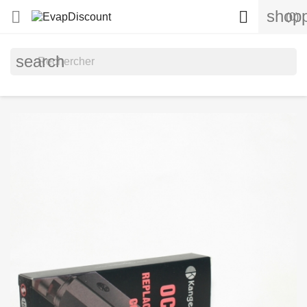
shopp


(0)
search