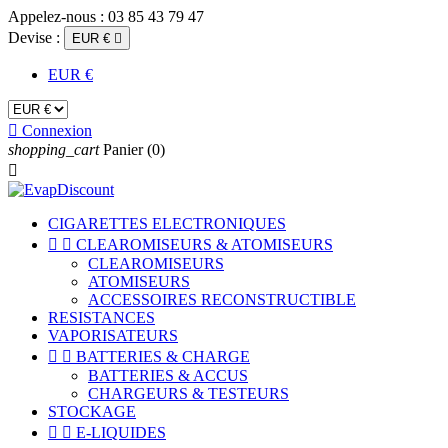
Appelez-nous :
03 85 43 79 47
Devise :
EUR €

EUR €

Connexion
shopping_cart
Panier
(0)

CIGARETTES ELECTRONIQUES


CLEAROMISEURS & ATOMISEURS
CLEAROMISEURS
ATOMISEURS
ACCESSOIRES RECONSTRUCTIBLE
RESISTANCES
VAPORISATEURS


BATTERIES & CHARGE
BATTERIES & ACCUS
CHARGEURS & TESTEURS
STOCKAGE


E-LIQUIDES