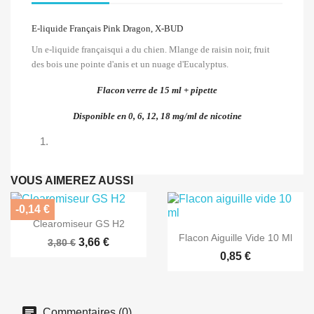
E-liquide Français Pink Dragon, X-BUD
Un e-liquide françaisqui a du chien. Mlange de raisin noir, fruit
des bois une pointe d'anis et un nuage d'Eucalyptus.
Flacon verre de 15 ml + pipette
Disponible en 0, 6, 12, 18 mg/ml de nicotine
VOUS AIMEREZ AUSSI
-0,14 €

Aperçu rapide
Clearomiseur GS H2

Aperçu rapide
Flacon Aiguille Vide 10 Ml
3,66 €
3,80 €
0,85 €
Commentaires (0)