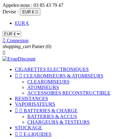
Appelez-nous :
03 85 43 79 47
Devise :
EUR €

EUR €

Connexion
shopping_cart
Panier
(0)

CIGARETTES ELECTRONIQUES


CLEAROMISEURS & ATOMISEURS
CLEAROMISEURS
ATOMISEURS
ACCESSOIRES RECONSTRUCTIBLE
RESISTANCES
VAPORISATEURS


BATTERIES & CHARGE
BATTERIES & ACCUS
CHARGEURS & TESTEURS
STOCKAGE


E-LIQUIDES