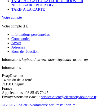
TABLEAU CALCULATEUR DE BOOSTER
NECESSAIRE POUR DIY
TARIF A LA CARTE
Votre compte
Votre compte


Informations personnelles
Commandes
Avoirs
Adresses
Bons de réduction
Informations
keyboard_arrow_down
keyboard_arrow_up
Informations
EvapDiscount
14 rue du de la ferté
71150 Chagny
France
Appelez-nous :
03 85 43 79 47
Envoyez-nous un e-mail :
service-client@electrocig-boutique.fr
© 2026 - Logiciel e-commerce par PrestaShop™