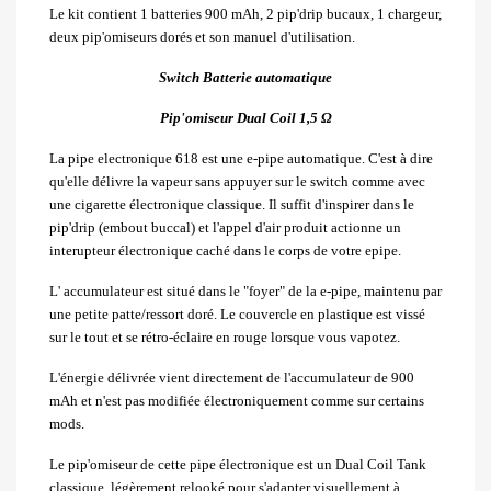
Le kit contient 1 batteries 900 mAh, 2 pip'drip bucaux, 1 chargeur,
deux pip'omiseurs dorés et son manuel d'utilisation.
Switch Batterie automatique
Pip'omiseur Dual Coil
1,5 Ω
La pipe electronique 618 est une e-pipe automatique. C'est à dire
qu'elle délivre la vapeur sans appuyer sur le switch comme avec
une cigarette électronique classique. Il suffit d'inspirer dans le
pip'drip (embout buccal) et l'appel d'air produit actionne un
interupteur électronique caché dans le corps de votre epipe.
L' accumulateur est situé dans le "foyer" de la e-pipe, maintenu par
une petite patte/ressort doré. Le couvercle en plastique est vissé
sur le tout et se rétro-éclaire en rouge lorsque vous vapotez.
L'énergie délivrée vient directement de l'accumulateur de 900
mAh et n'est pas modifiée électroniquement comme sur certains
mods.
Le pip'omiseur de cette pipe électronique est un Dual Coil Tank
classique, légèrement relooké pour s'adapter visuellement à