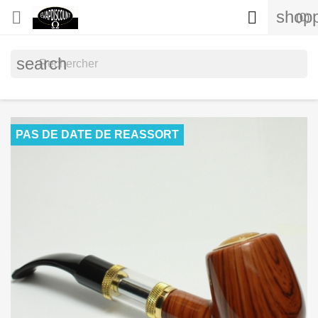
shopp


(0)
search
PAS DE DATE DE REASSORT