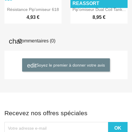
REASSORT


Aperçu rapide
Aperçu rapide
Résistance Pip'omiseur 618
Pip'omiseur Dual Coil Tank...
4,93 €
8,95 €
Commentaires (0)
Soyez le premier à donner votre avis
Recevez nos offres spéciales