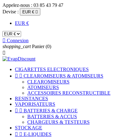
Appelez-nous :
03 85 43 79 47
Devise :
EUR €

EUR €

Connexion
shopping_cart
Panier
(0)

CIGARETTES ELECTRONIQUES


CLEAROMISEURS & ATOMISEURS
CLEAROMISEURS
ATOMISEURS
ACCESSOIRES RECONSTRUCTIBLE
RESISTANCES
VAPORISATEURS


BATTERIES & CHARGE
BATTERIES & ACCUS
CHARGEURS & TESTEURS
STOCKAGE


E-LIQUIDES