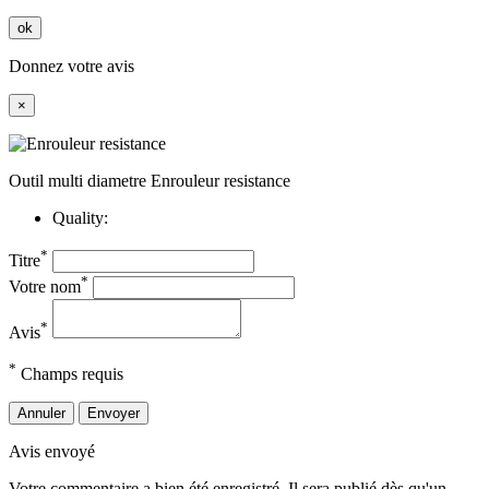
ok
Donnez votre avis
×
Outil multi diametre Enrouleur resistance
Quality:
*
Titre
*
Votre nom
*
Avis
*
Champs requis
Annuler
Envoyer
Avis envoyé
Votre commentaire a bien été enregistré. Il sera publié dès qu'un