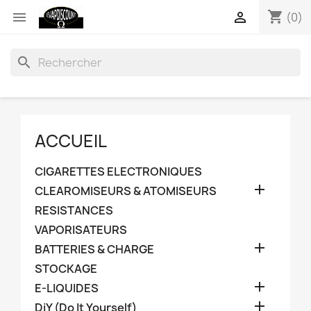
shopping_cart


(0)
search
ACCUEIL
CIGARETTES ELECTRONIQUES

CLEAROMISEURS & ATOMISEURS
RESISTANCES
VAPORISATEURS

BATTERIES & CHARGE
STOCKAGE

E-LIQUIDES

DiY (Do It Yourself)